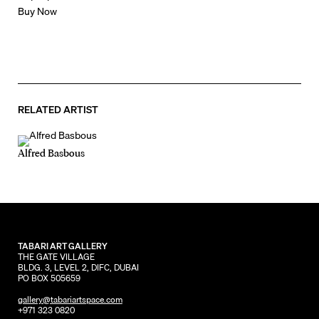
Buy Now
RELATED ARTIST
Alfred Basbous
TABARI ART GALLERY
THE GATE VILLAGE
BLDG. 3, LEVEL 2, DIFC, DUBAI
PO BOX 505659
gallery@tabariartspace.com
+971 323 0820